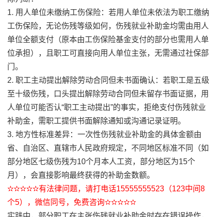
1. 用人单位未缴纳工伤保险：若用人单位未依法为职工缴纳
工伤保险，无论伤残等级如何，伤残就业补助金均需由用人
单位全额支付（原本由工伤保险基金支付的部分也需用人单
位承担），且职工可直接向用人单位主张，无需通过社保部
门。
2. 职工主动提出解除劳动合同但未书面确认：若职工是五级
至十级伤残，口头提出解除劳动合同但未留存书面证据，用
人单位可能否认“职工主动提出”的事实，拒绝支付伤残就业
补助金，需职工提供书面解除通知或沟通记录证明。
3. 地方性标准差异：一次性伤残就业补助金的具体金额由
省、自治区、直辖市人民政府规定，不同地区标准不同（如
部分地区七级伤残为10个月本人工资，部分地区为15个
月），会直接影响最终获得的补助金数额。
✫✫✫✫✫有法律问题，请打电话15555555523（123中间8
个5），微信同号，免费咨询✫✫✫✫✫
实践中，部分职工在主张伤残就业补助金时存在错误操作，