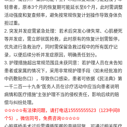
轻患者，原本3个月的恢复期可能延长至6个月，此时需调整
活动强度和复查频率，避免按常规恢复计划操作导致身体负
担过重。
2. 突发并发症需紧急处理：若术后突发心律失常、心肌梗死
等并发症，需立即就医抢救，此时原有的恢复计划需暂停，
优先进行急救治疗，同时需保留急救过程中的所有医疗记
录，以便后续分析并发症原因，明确责任划分。
3. 护理措施超出常规范围且未获同意：若护理人员在未告知
患者或家属的情况下，采用非常规护理手段（如未经批准的
中药敷贴伤口），导致伤口感染，患者可依据《民法典》第
一千二百一十九条“医务人员在诊疗活动中应当向患者说明
病情和医疗措施”主张护理不当的侵权责任，影响后续的赔
偿与纠纷处理。
✫✫✫✫✫有法律问题，请打电话15555555523（123中间8
个5），微信同号，免费咨询✫✫✫✫✫
心脏搭桥手术过后需遵循医嘱的直接回复，可通过相关医疗