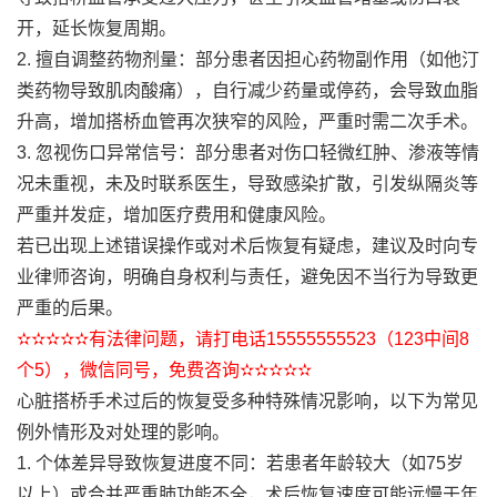
开，延长恢复周期。
2. 擅自调整药物剂量：部分患者因担心药物副作用（如他汀
类药物导致肌肉酸痛），自行减少药量或停药，会导致血脂
升高，增加搭桥血管再次狭窄的风险，严重时需二次手术。
3. 忽视伤口异常信号：部分患者对伤口轻微红肿、渗液等情
况未重视，未及时联系医生，导致感染扩散，引发纵隔炎等
严重并发症，增加医疗费用和健康风险。
若已出现上述错误操作或对术后恢复有疑虑，建议及时向专
业律师咨询，明确自身权利与责任，避免因不当行为导致更
严重的后果。
✫✫✫✫✫有法律问题，请打电话15555555523（123中间8
个5），微信同号，免费咨询✫✫✫✫✫
心脏搭桥手术过后的恢复受多种特殊情况影响，以下为常见
例外情形及对处理的影响。
1. 个体差异导致恢复进度不同：若患者年龄较大（如75岁
以上）或合并严重肺功能不全，术后恢复速度可能远慢于年