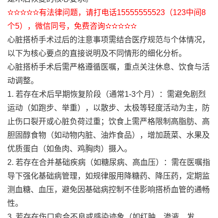
✫✫✫✫✫有法律问题，请打电话15555555523（123中间8
个5），微信同号，免费咨询✫✫✫✫✫
心脏搭桥手术过后的注意事项需结合医疗规范与个体情况，
以下为核心要点的直接说明及不同情形的细化分析。
心脏搭桥手术后需严格遵循医嘱，重点关注休息、饮食与活
动调整。
1. 若存在术后早期恢复阶段（通常1-3个月）：需避免剧烈
运动（如跑步、举重），以散步、太极等轻度活动为主，防
止伤口裂开或心脏负荷过重；饮食上需严格限制高脂肪、高
胆固醇食物（如动物内脏、油炸食品），增加蔬菜、水果及
优质蛋白（如鱼肉、鸡胸肉）摄入。
2. 若存在合并基础疾病（如糖尿病、高血压）：需在医嘱指
导下强化基础病管理，如规律服用降糖药、降压药，定期监
测血糖、血压，避免因基础病控制不佳影响搭桥血管的通畅
性。
3. 若存在伤口愈合不良或感染迹象（如红肿、渗液、发